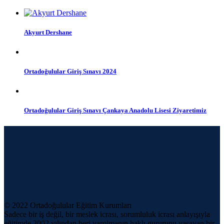
Akyurt Dershane
Ortadoğulular Giriş Sınavı 2024
Ortadoğulular Giriş Sınavı Çankaya Anadolu Lisesi Ziyaretimiz
© 2022 Ortadoğulular Eğitim Kurumları
Sadece bir iş değil, bir meslek icrası, sorumluluk icrası anlayışıyla
eğitimde 2002 yılından beri varolmanın haklı gururunu yaşayan bir