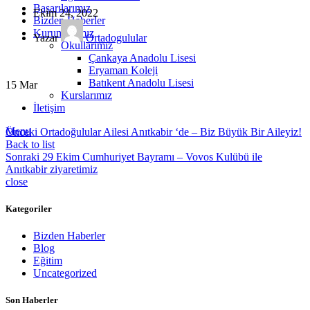
Başarılarımız
Ekim 24, 2022
Bizden Haberler
Kurumlarımız
Yazar
Ortadogulular
Okullarımız
Çankaya Anadolu Lisesi
Eryaman Koleji
Batıkent Anadolu Lisesi
15
Mar
Kurslarımız
İletişim
Menu
Önceki
Ortadoğulular Ailesi Anıtkabir ‘de – Biz Büyük Bir Aileyiz!
Back to list
Sonraki
29 Ekim Cumhuriyet Bayramı – Vovos Kulübü ile
Anıtkabir ziyaretimiz
close
Kategoriler
Bizden Haberler
Blog
Eğitim
Uncategorized
Son Haberler