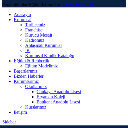
Ortadoğulular Eğitim Kurumları
Ankara Dershane
Anasayfa
Kurumsal
Tarihçemiz
Franchise
Kurucu Mesajı
Kadromuz
Anlaşmalı Kurumlar
İK
Kurumsal Kimlik Kataloğu
Eğitim & Rehberlik
Eğitim Modelimiz
Başarılarımız
Bizden Haberler
Kurumlarımız
Okullarımız
Çankaya Anadolu Lisesi
Eryaman Koleji
Batıkent Anadolu Lisesi
Kurslarımız
İletişim
Sidebar