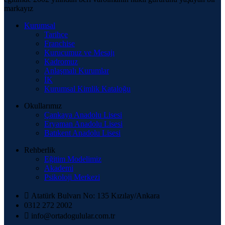
markayız
Kurumsal
Tarihçe
Franchise
Kurucumuz ve Mesajı
Kadromuz
Anlaşmalı Kurumlar
İK
Kurumsal Kimlik Kataloğu
Okullarımız
Çankaya Anadolu Lisesi
Eryaman Anadolu Lisesi
Batıkent Anadolu Lisesi
Rehberlik
Eğitim Modelimiz
Akademi
Psikoloji Merkezi
Atatürk Bulvarı No: 135 Kızılay/Ankara
0312 272 2002
info@ortadogulular.com.tr