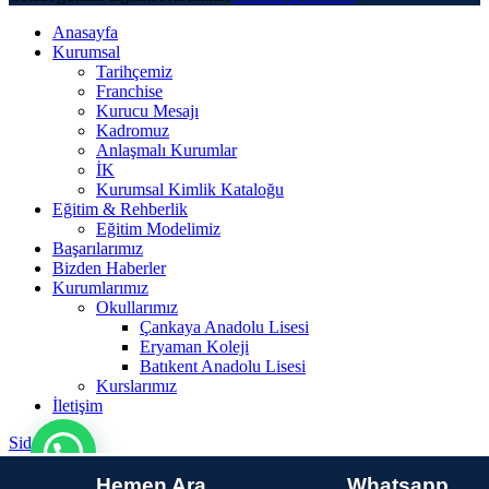
Anasayfa
Kurumsal
Tarihçemiz
Franchise
Kurucu Mesajı
Kadromuz
Anlaşmalı Kurumlar
İK
Kurumsal Kimlik Kataloğu
Eğitim & Rehberlik
Eğitim Modelimiz
Başarılarımız
Bizden Haberler
Kurumlarımız
Okullarımız
Çankaya Anadolu Lisesi
Eryaman Koleji
Batıkent Anadolu Lisesi
Kurslarımız
İletişim
Sidebar
Hemen Ara
Whatsapp