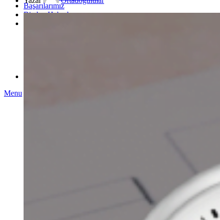
Yazar
Ortadoğulular
Başarılarımız
Bizden Haberler
Kurumlarımız
Okullarımız
Çankaya Anadolu Lisesi
Eryaman Koleji
Batıkent Anadolu Lisesi
Kurslarımız
İletişim
Menu