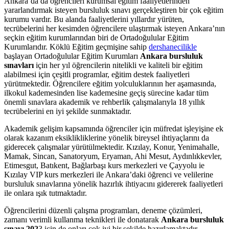
Ankara’da da öğrencileri kurumsal eğitim faaliyetlerinden
yararlandırmak isteyen bursluluk sınavı gerçekleştiren bir çok eğitim
kurumu vardır. Bu alanda faaliyetlerini yıllardır yürüten,
tecrübelerini her kesimden öğrencilere ulaştırmak isteyen Ankara’nın
seçkin eğitim kurumlarından biri de Ortadoğulular Eğitim
Kurumlarıdır. Köklü Eğitim geçmişine sahip
dershanecilikle
başlayan Ortadoğulular Eğitim Kurumları
Ankara bursluluk
sınavları
için her yıl öğrencilerin nitelikli ve kaliteli bir eğitim
alabilmesi için çeşitli programlar, eğitim destek faaliyetleri
yürütmektedir. Öğrencilere eğitim yolculuklarının her aşamasında,
ilkokul kademesinden lise kademesine geçiş sürecine kadar tüm
önemli sınavlara akademik ve rehberlik çalışmalarıyla 18 yıllık
tecrübelerini en iyi şekilde sunmaktadır.
Akademik gelişim kapsamında öğrenciler için müfredat işleyişine ek
olarak kazanım eksiklikliklerine yönelik bireysel ihtiyaçlarını da
giderecek çalışmalar yürütülmektedir. Kızılay, Konur, Yenimahalle,
Mamak, Sincan, Sanatoryum, Eryaman, Ahi Mesut, Aydınlıkkevler,
Etimesgut, Batıkent, Bağlarbaşı kurs merkezleri ve Çayyolu ie
Kızılay VIP kurs merkezleri ile Ankara’daki öğrenci ve velilerine
bursluluk sınavlarına yönelik hazırlık ihtiyacını gidererek faaliyetleri
ile onlara ışık tutmaktadır.
Öğrencilerini düzenli çalışma programları, deneme çözümleri,
zamanı verimli kullanma teknikleri ile donatarak
Ankara bursluluk
sınavı 202
3 için de onları çok iyi bir şekilde hazırlamaktadır.