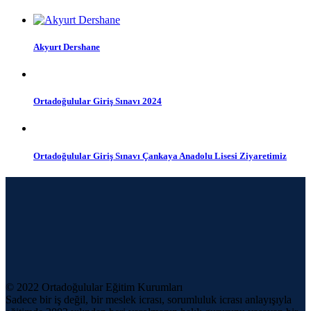
Akyurt Dershane
Ortadoğulular Giriş Sınavı 2024
Ortadoğulular Giriş Sınavı Çankaya Anadolu Lisesi Ziyaretimiz
© 2022 Ortadoğulular Eğitim Kurumları
Sadece bir iş değil, bir meslek icrası, sorumluluk icrası anlayışıyla