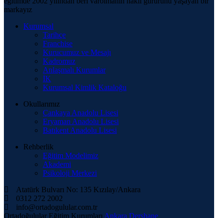
eğitimde 2002 yılından beri varolmanın haklı gururunu yaşayan bir
markayız
Kurumsal
Tarihçe
Franchise
Kurucumuz ve Mesajı
Kadromuz
Anlaşmalı Kurumlar
İK
Kurumsal Kimlik Kataloğu
Okullarımız
Çankaya Anadolu Lisesi
Eryaman Anadolu Lisesi
Batıkent Anadolu Lisesi
Rehberlik
Eğitim Modelimiz
Akademi
Psikoloji Merkezi
Atatürk Bulvarı No: 135 Kızılay/Ankara
0312 272 2002
info@ortadogulular.com.tr
Ortadoğulular Eğitim Kurumları
Ankara Dershane