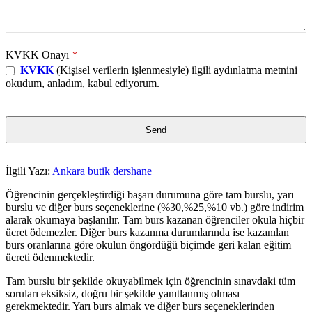
KVKK Onayı
*
KVKK
(Kişisel verilerin işlenmesiyle) ilgili aydınlatma metnini
okudum, anladım, kabul ediyorum.
Send
This
İlgili Yazı:
Ankara butik dershane
field
should
Öğrencinin gerçekleştirdiği başarı durumuna göre tam burslu, yarı
be
burslu ve diğer burs seçeneklerine (%30,%25,%10 vb.) göre indirim
left
alarak okumaya başlanılır. Tam burs kazanan öğrenciler okula hiçbir
blank
ücret ödemezler. Diğer burs kazanma durumlarında ise kazanılan
burs oranlarına göre okulun öngördüğü biçimde geri kalan eğitim
ücreti ödenmektedir.
Tam burslu bir şekilde okuyabilmek için öğrencinin sınavdaki tüm
soruları eksiksiz, doğru bir şekilde yanıtlanmış olması
gerekmektedir. Yarı burs almak ve diğer burs seçeneklerinden