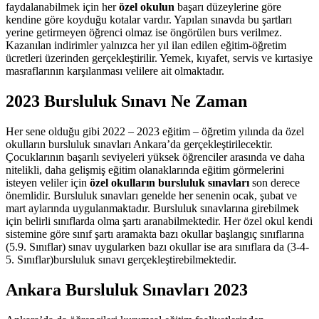
faydalanabilmek için her
özel okulun
başarı düzeylerine göre
kendine göre koyduğu kotalar vardır. Yapılan sınavda bu şartları
yerine getirmeyen öğrenci olmaz ise öngörülen burs verilmez.
Kazanılan indirimler yalnızca her yıl ilan edilen eğitim-öğretim
ücretleri üzerinden gerçekleştirilir. Yemek, kıyafet, servis ve kırtasiye
masraflarının karşılanması velilere ait olmaktadır.
2023 Bursluluk Sınavı Ne Zaman
Her sene olduğu gibi 2022 – 2023 eğitim – öğretim yılında da özel
okulların bursluluk sınavları Ankara’da gerçekleştirilecektir.
Çocuklarının başarılı seviyeleri yüksek öğrenciler arasında ve daha
nitelikli, daha gelişmiş eğitim olanaklarında eğitim görmelerini
isteyen veliler için
özel okulların bursluluk sınavları
son derece
önemlidir. Bursluluk sınavları genelde her senenin ocak, şubat ve
mart aylarında uygulanmaktadır. Bursluluk sınavlarına girebilmek
için belirli sınıflarda olma şartı aranabilmektedir. Her özel okul kendi
sistemine göre sınıf şartı aramakta bazı okullar başlangıç sınıflarına
(5.9. Sınıflar) sınav uygularken bazı okullar ise ara sınıflara da (3-4-
5. Sınıflar)bursluluk sınavı gerçekleştirebilmektedir.
Ankara Bursluluk Sınavları 202
3