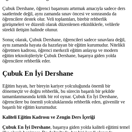
Çubuk Dershane, öğrenci başarısını artırmak amacıyla sadece ders
saatlerinde değil, aynı zamanda sınav öncesi ve sonrasında da
öğrencilere destek olur. Veli toplantıları, birebir rehberlik
görüşmeleri ve düzenli olarak düzenlenen etkinliklerle, velilerle
sürekli iletişim halinde olunur.
Sonuç olarak, Çubuk Dershane, öğrencileri sadece sınavlara değil,
aynı zamanda hayata da hazırlayan bir eğitim kurumudur. Nitelikli
öğretmen kadrosu, öğrenci merkezli eğitim anlayışı ve modern
eğitim teknolojileriyle Çubuk Dershane, başarıya giden yolda
öğrencilere rehberlik eder.
Çubuk En İyi Dershane
Eğitim hayatı, her bireyin kariyer yolculuğunda önemli bir
dönemeçtir ve doğru rehberlik, bu sürecin başarılı bir şekilde
tamamlanmasında kritik bir rol oynar. Çubuk En İyi Dershane,
öğrencilere bu önemli yolculuklarında rehberlik eden, güvenilir ve
başarılı bir eğitim kurumudur.
Kaliteli Eğitim Kadrosu ve Zengin Ders İçeriği
Çubuk En İyi Dershane
, başarıya giden yolda kaliteli eğitimi temel