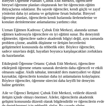
Bireysel Öğrenme Planları: Çubuk Etüt Merkezi, öğrencilere
bireysel öğrenme planları oluşturarak her bir öğrencinin eğitim
ihtiyaçlarına odaklanır. Bu sayede öğrenciler, kendi güçlü ve zayıf
yönlerini daha iyi anlama ve geliştirme fırsatı bulurlar. Bireysel
öğrenme planları, öğrencilerin kendi hızlarında ilerlemelerine ve
konuları derinlemesine anlamalarına yardımcı olur.
Uzman Eğitmen Kadrosu: Çubuk Etüt Merkezi, alanında uzman
eğitmen kadrosuyla öğrencilere en iyi eğitimi sunar. Bu deneyimli
eğitmenler, öğrencilere sadece akademik bilgiyi değil, aynı zamanda
problem çözme, analitik düşünme ve iletişim becerilerini
geliştirmeleri konusunda da rehberlik eder. Böylece öğrenciler,
sadece sınavlara değil, hayatları boyunca karşılaşacakları zorluklara
da hazırlanırlar.
Etkileşimli Öğrenme Ortamı: Çubuk Etüt Merkezi, öğrencilere
etkileşimli öğrenme ortamı sunarak derslerin daha eğlenceli ve etkili
olmasını sağlar. Akıllı tahtalar, interaktif ders materyalleri ve dijital
kaynaklar, öğrencilerin konuları daha iyi anlamalarını kolaylaştırır.
Böylece öğrenciler, öğrenme sürecini daha keyifli bir deneyim
haline getirirler.
Aile ve Öğrenci İletişimi: Çubuk Etüt Merkezi, velilerle düzenli
iletişim içinde olmayı önemser. Aileler, öğrencilerin akademik
gelişimi konusunda düzenli olarak bilgilendirilir ve öğrencilerin evde
de desteklenmesi için rehberlik alırlar. Bu sayede aileler,