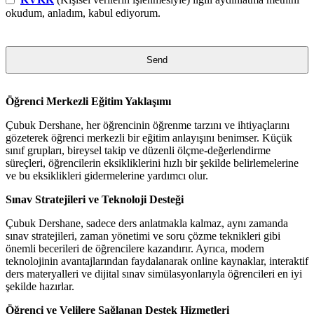
okudum, anladım, kabul ediyorum.
Send
This
Öğrenci Merkezli Eğitim Yaklaşımı
field
should
Çubuk Dershane, her öğrencinin öğrenme tarzını ve ihtiyaçlarını
be
gözeterek öğrenci merkezli bir eğitim anlayışını benimser. Küçük
left
sınıf grupları, bireysel takip ve düzenli ölçme-değerlendirme
blank
süreçleri, öğrencilerin eksikliklerini hızlı bir şekilde belirlemelerine
ve bu eksiklikleri gidermelerine yardımcı olur.
Sınav Stratejileri ve Teknoloji Desteği
Çubuk Dershane, sadece ders anlatmakla kalmaz, aynı zamanda
sınav stratejileri, zaman yönetimi ve soru çözme teknikleri gibi
önemli becerileri de öğrencilere kazandırır. Ayrıca, modern
teknolojinin avantajlarından faydalanarak online kaynaklar, interaktif
ders materyalleri ve dijital sınav simülasyonlarıyla öğrencileri en iyi
şekilde hazırlar.
Öğrenci ve Velilere Sağlanan Destek Hizmetleri