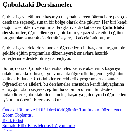
Çubuktaki Dershaneler
Çubuk ilçesi, eğitimde başarıya ulaşmak isteyen öğrencilere pek çok
dershane seçeneği sunan bir bölge olarak öne çıkıyor. Her biri kendi
özgün özellikleri ve eğitim anlayışlarıyla dikkat çeken
Çubuktaki
dershaneler
, öğrencilere geniş bir konu yelpazesi ve etkili eğitim
programları sunarak akademik başarıya katkıda bulunuyor.
Çubuk ilçesindeki dershaneler, öğrencilerin ihtiyaçlarına uygun bir
şekilde eğitim programları düzenleyerek sınavlara hazırlık
süreçlerinde destek olmayı amaçlıyor.
Sonuç olarak, Çubuktaki dershaneler, sadece akademik başarıya
odaklanmakla kalmaz, aynı zamanda öğrencilerin genel gelişimine
katkıda bulunacak etkinlikler ve rehberlik programları da sunar.
Öğrenciler ve aileleri, bu dershaneler arasından kendi ihtiyaçlarına
en uygun olanı seçerek, eğitim hayatlarına önemli bir destek
bulabilirler. Çubuktaki dershaneler, başarıya giden yolda öğrencilere
ışık tutan önemli birer kaynaktır.
Önceki
Eğitim ve PDR Direktörlüğümüz Tarafından Düzenlenen
Zoom Toplantısı
Back to list
Sonraki
Etlik Kurs Merkezi Ziyaretimiz
close