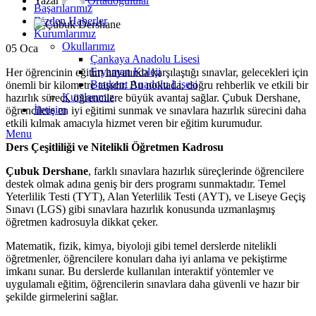
Yazar
Ortadogulular
Başarılarımız
Bizden Haberler
Kurumlarımız
Okullarımız
05
Oca
Çankaya Anadolu Lisesi
Eryaman Koleji
Her öğrencinin eğitim hayatında karşılaştığı sınavlar, gelecekleri için
Batıkent Anadolu Lisesi
önemli bir kilometre taşıdır. Bu noktada, doğru rehberlik ve etkili bir
Kurslarımız
hazırlık süreci, öğrencilere büyük avantaj sağlar. Çubuk Dershane,
İletişim
öğrencilere en iyi eğitimi sunmak ve sınavlara hazırlık sürecini daha
etkili kılmak amacıyla hizmet veren bir eğitim kurumudur.
Menu
Ders Çeşitliliği ve Nitelikli Öğretmen Kadrosu
Çubuk Dershane
, farklı sınavlara hazırlık süreçlerinde öğrencilere
destek olmak adına geniş bir ders programı sunmaktadır. Temel
Yeterlilik Testi (TYT), Alan Yeterlilik Testi (AYT), ve Liseye Geçiş
Sınavı (LGS) gibi sınavlara hazırlık konusunda uzmanlaşmış
öğretmen kadrosuyla dikkat çeker.
Matematik, fizik, kimya, biyoloji gibi temel derslerde nitelikli
öğretmenler, öğrencilere konuları daha iyi anlama ve pekiştirme
imkanı sunar. Bu derslerde kullanılan interaktif yöntemler ve
uygulamalı eğitim, öğrencilerin sınavlara daha güvenli ve hazır bir
şekilde girmelerini sağlar.