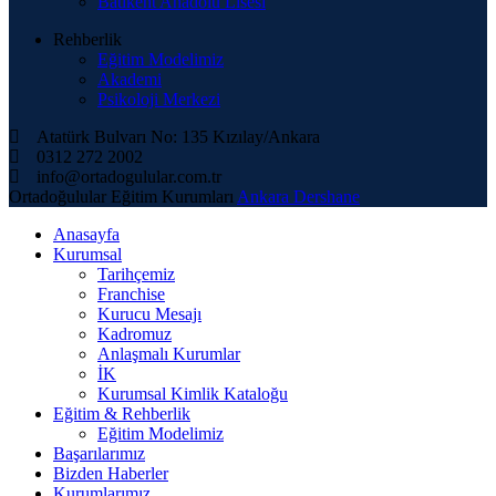
Batıkent Anadolu Lisesi
Rehberlik
Eğitim Modelimiz
Akademi
Psikoloji Merkezi
Atatürk Bulvarı No: 135 Kızılay/Ankara
0312 272 2002
info@ortadogulular.com.tr
Ortadoğulular Eğitim Kurumları
Ankara Dershane
Anasayfa
Kurumsal
Tarihçemiz
Franchise
Kurucu Mesajı
Kadromuz
Anlaşmalı Kurumlar
İK
Kurumsal Kimlik Kataloğu
Eğitim & Rehberlik
Eğitim Modelimiz
Başarılarımız
Bizden Haberler
Kurumlarımız