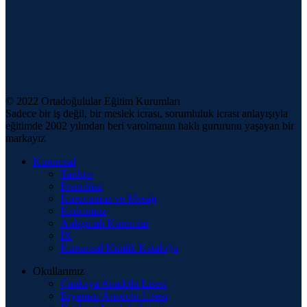
© 2022 Ortadoğulular Eğitim Kurumları
Sadece bir iş değil, bir meslek icrası, sorumluluk icrası anlayışıyla
eğitimde 2002 yılından beri varolmanın haklı gururunu yaşayan bir
markayız
Kurumsal
Tarihçe
Franchise
Kurucumuz ve Mesajı
Kadromuz
Anlaşmalı Kurumlar
İK
Kurumsal Kimlik Kataloğu
Okullarımız
Çankaya Anadolu Lisesi
Eryaman Anadolu Lisesi