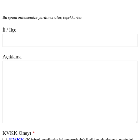
Bu spam önlememize yardımcı olur, teşekkürler.
İl / İlçe
Açıklama
KVKK Onayı
*
KVKK
(Kişisel verilerin işlenmesiyle) ilgili aydınlatma metnini