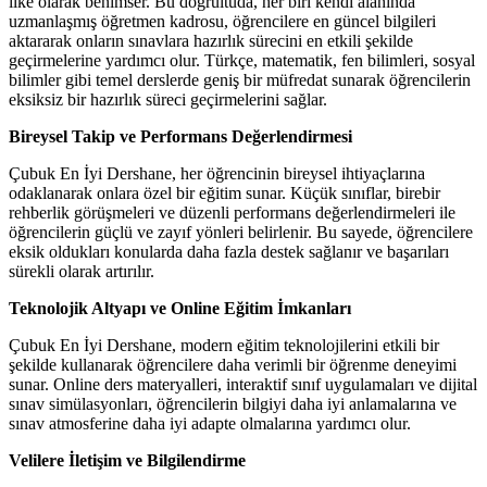
ilke olarak benimser. Bu doğrultuda, her biri kendi alanında
uzmanlaşmış öğretmen kadrosu, öğrencilere en güncel bilgileri
aktararak onların sınavlara hazırlık sürecini en etkili şekilde
geçirmelerine yardımcı olur. Türkçe, matematik, fen bilimleri, sosyal
bilimler gibi temel derslerde geniş bir müfredat sunarak öğrencilerin
eksiksiz bir hazırlık süreci geçirmelerini sağlar.
Bireysel Takip ve Performans Değerlendirmesi
Çubuk En İyi Dershane, her öğrencinin bireysel ihtiyaçlarına
odaklanarak onlara özel bir eğitim sunar. Küçük sınıflar, birebir
rehberlik görüşmeleri ve düzenli performans değerlendirmeleri ile
öğrencilerin güçlü ve zayıf yönleri belirlenir. Bu sayede, öğrencilere
eksik oldukları konularda daha fazla destek sağlanır ve başarıları
sürekli olarak artırılır.
Teknolojik Altyapı ve Online Eğitim İmkanları
Çubuk En İyi Dershane, modern eğitim teknolojilerini etkili bir
şekilde kullanarak öğrencilere daha verimli bir öğrenme deneyimi
sunar. Online ders materyalleri, interaktif sınıf uygulamaları ve dijital
sınav simülasyonları, öğrencilerin bilgiyi daha iyi anlamalarına ve
sınav atmosferine daha iyi adapte olmalarına yardımcı olur.
Velilere İletişim ve Bilgilendirme