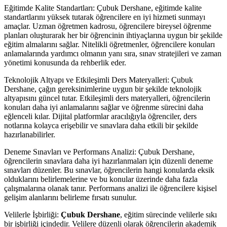
Eğitimde Kalite Standartları: Çubuk Dershane, eğitimde kalite
standartlarını yüksek tutarak öğrencilere en iyi hizmeti sunmayı
amaçlar. Uzman öğretmen kadrosu, öğrencilere bireysel öğrenme
planları oluşturarak her bir öğrencinin ihtiyaçlarına uygun bir şekilde
eğitim almalarını sağlar. Nitelikli öğretmenler, öğrencilere konuları
anlamalarında yardımcı olmanın yanı sıra, sınav stratejileri ve zaman
yönetimi konusunda da rehberlik eder.
Teknolojik Altyapı ve Etkileşimli Ders Materyalleri: Çubuk
Dershane, çağın gereksinimlerine uygun bir şekilde teknolojik
altyapısını güncel tutar. Etkileşimli ders materyalleri, öğrencilerin
konuları daha iyi anlamalarını sağlar ve öğrenme sürecini daha
eğlenceli kılar. Dijital platformlar aracılığıyla öğrenciler, ders
notlarına kolayca erişebilir ve sınavlara daha etkili bir şekilde
hazırlanabilirler.
Deneme Sınavları ve Performans Analizi: Çubuk Dershane,
öğrencilerin sınavlara daha iyi hazırlanmaları için düzenli deneme
sınavları düzenler. Bu sınavlar, öğrencilerin hangi konularda eksik
olduklarını belirlemelerine ve bu konular üzerinde daha fazla
çalışmalarına olanak tanır. Performans analizi ile öğrencilere kişisel
gelişim alanlarını belirleme fırsatı sunulur.
Velilerle İşbirliği:
Çubuk Dershane
, eğitim sürecinde velilerle sıkı
bir işbirliği içindedir. Velilere düzenli olarak öğrencilerin akademik