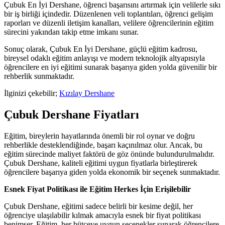
Çubuk En İyi Dershane, öğrenci başarısını artırmak için velilerle sıkı
bir iş birliği içindedir. Düzenlenen veli toplantıları, öğrenci gelişim
raporları ve düzenli iletişim kanalları, velilere öğrencilerinin eğitim
sürecini yakından takip etme imkanı sunar.
Sonuç olarak, Çubuk En İyi Dershane, güçlü eğitim kadrosu,
bireysel odaklı eğitim anlayışı ve modern teknolojik altyapısıyla
öğrencilere en iyi eğitimi sunarak başarıya giden yolda güvenilir bir
rehberlik sunmaktadır.
İlginizi çekebilir;
Kızılay Dershane
Çubuk Dershane Fiyatları
Eğitim, bireylerin hayatlarında önemli bir rol oynar ve doğru
rehberlikle desteklendiğinde, başarı kaçınılmaz olur. Ancak, bu
eğitim sürecinde maliyet faktörü de göz önünde bulundurulmalıdır.
Çubuk Dershane, kaliteli eğitimi uygun fiyatlarla birleştirerek
öğrencilere başarıya giden yolda ekonomik bir seçenek sunmaktadır.
Esnek Fiyat Politikası ile Eğitim Herkes İçin Erişilebilir
Çubuk Dershane, eğitimi sadece belirli bir kesime değil, her
öğrenciye ulaşılabilir kılmak amacıyla esnek bir fiyat politikası
benimser. Eğitim, her bütçeye uygun seçenekler sunarak öğrencilere