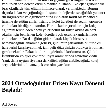
yapılırken son derece etkili olmaktadır. İstanbul kolejler grubundaki
bazı okullarda tüm eğitim İngilizce olarak verilmektedir. Bunun
dışında kalan ve çoğunluğu oluşturan kolejlerde ise ağırlıklı yabancı
dil İngilizcedir ve öğrenciler buna ek olarak farklı bir yabancı dil
üzerine de eğitim alırlar. İstanbul kolej ücretleri de seçim yapmada
etkili olan bir diğer unsurdur. Her ne kadar çocukları için kolej
eğitimini tercih eden ebeveynler belirli bir bütçe ayırsa da bazı
okullar için belirlenen kolej ücretleri çok uçuk rakamlarla ifade
edilmektedir. Bu da eğitim gideri olarak küçük bir servet
harcayacağınız anlamına gelir ki, günümüz şartlarında bu tür okul
ücretlerini karşılayabilmek için gelir düzeyinizin oldukça iyi olması
gerekmektedir. Fakat bu durum gözünüzü korkutmasın. Çünkü
İstanbul’da kolejler çok farklı fiyat aralıklarında seyretmektedir.
Yani; daha uygun fiyatlara da kaliteli eğitim alabileceğiniz kolej
seçeneklerini bulmanız pek zor olmayacaktır.
2024 Ortadoğulular Erken Kayıt Dönemi
Başladı!
Ad Soyad