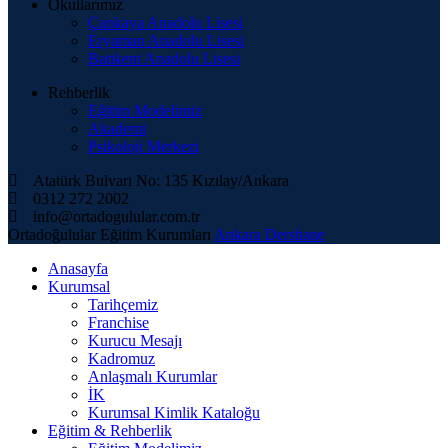
Okullarımız
Çankaya Anadolu Lisesi
Eryaman Anadolu Lisesi
Batıkent Anadolu Lisesi
Rehberlik
Eğitim Modelimiz
Akademi
Psikoloji Merkezi
Atatürk Bulvarı No: 135 Kızılay/Ankara
0312 272 2002
info@ortadogulular.com.tr
Ortadoğulular Eğitim Kurumları
Ankara Dershane
Anasayfa
Kurumsal
Tarihçemiz
Franchise
Kurucu Mesajı
Kadromuz
Anlaşmalı Kurumlar
İK
Kurumsal Kimlik Kataloğu
Eğitim & Rehberlik