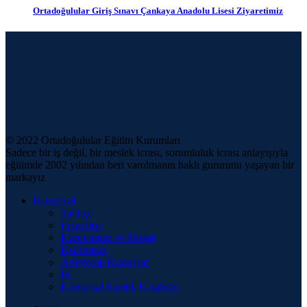
Ortadoğulular Giriş Sınavı Çankaya Anadolu Lisesi Ziyaretimiz
© 2022 Ortadoğulular Eğitim Kurumları
Sadece bir iş değil, bir meslek icrası, sorumluluk icrası anlayışıyla
eğitimde 2002 yılından beri varolmanın haklı gururunu yaşayan bir
markayız
Kurumsal
Tarihçe
Franchise
Kurucumuz ve Mesajı
Kadromuz
Anlaşmalı Kurumlar
İK
Kurumsal Kimlik Kataloğu