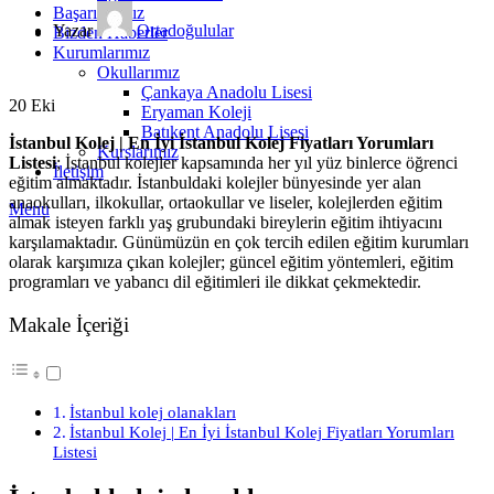
Başarılarımız
Yazar
Ortadoğulular
Bizden Haberler
Kurumlarımız
Okullarımız
Çankaya Anadolu Lisesi
20
Eki
Eryaman Koleji
Batıkent Anadolu Lisesi
İstanbul Kolej | En İyi İstanbul Kolej Fiyatları Yorumları
Kurslarımız
Listesi
; İstanbul kolejler kapsamında her yıl yüz binlerce öğrenci
İletişim
eğitim almaktadır. İstanbuldaki kolejler bünyesinde yer alan
anaokulları, ilkokullar, ortaokullar ve liseler, kolejlerden eğitim
Menu
almak isteyen farklı yaş grubundaki bireylerin eğitim ihtiyacını
karşılamaktadır. Günümüzün en çok tercih edilen eğitim kurumları
olarak karşımıza çıkan kolejler; güncel eğitim yöntemleri, eğitim
programları ve yabancı dil eğitimleri ile dikkat çekmektedir.
Makale İçeriği
İstanbul kolej olanakları
İstanbul Kolej | En İyi İstanbul Kolej Fiyatları Yorumları
Listesi