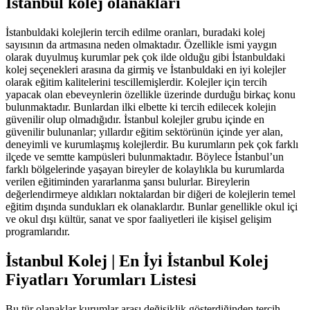
İstanbul kolej olanakları
İstanbuldaki kolejlerin tercih edilme oranları, buradaki kolej
sayısının da artmasına neden olmaktadır. Özellikle ismi yaygın
olarak duyulmuş kurumlar pek çok ilde olduğu gibi İstanbuldaki
kolej seçenekleri arasına da girmiş ve İstanbuldaki en iyi kolejler
olarak eğitim kalitelerini tescillemişlerdir. Kolejler için tercih
yapacak olan ebeveynlerin özellikle üzerinde durduğu birkaç konu
bulunmaktadır. Bunlardan ilki elbette ki tercih edilecek kolejin
güvenilir olup olmadığıdır. İstanbul kolejler grubu içinde en
güvenilir bulunanlar; yıllardır eğitim sektörünün içinde yer alan,
deneyimli ve kurumlaşmış kolejlerdir. Bu kurumların pek çok farklı
ilçede ve semtte kampüsleri bulunmaktadır. Böylece İstanbul’un
farklı bölgelerinde yaşayan bireyler de kolaylıkla bu kurumlarda
verilen eğitiminden yararlanma şansı bulurlar. Bireylerin
değerlendirmeye aldıkları noktalardan bir diğeri de kolejlerin temel
eğitim dışında sundukları ek olanaklardır. Bunlar genellikle okul içi
ve okul dışı kültür, sanat ve spor faaliyetleri ile kişisel gelişim
programlarıdır.
İstanbul Kolej | En İyi İstanbul Kolej
Fiyatları Yorumları Listesi
Bu tür olanaklar kurumlar arası değişiklik gösterdiğinden tercih