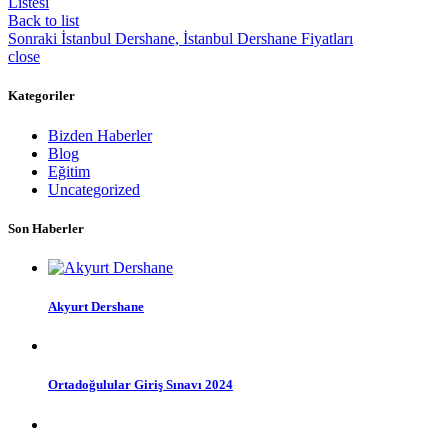
Listesi
should
Back to list
be
Sonraki
İstanbul Dershane, İstanbul Dershane Fiyatları
left
close
blank
Kategoriler
Bizden Haberler
Blog
Eğitim
Uncategorized
Son Haberler
Akyurt Dershane
Ortadoğulular Giriş Sınavı 2024