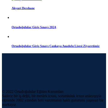
Akyurt Dershane
Ortadoğulular Giriş Sınavı 2024
Ortadoğulular Giriş Sınavı Çankaya Anadolu Lisesi Ziyaretimiz
© 2022 Ortadoğulular Eğitim Kurumları
Sadece bir iş değil, bir meslek icrası, sorumluluk icrası anlayışıyla
eğitimde 2002 yılından beri varolmanın haklı gururunu yaşayan bir
markayız