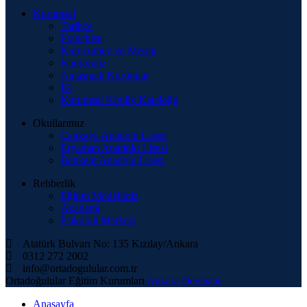
Kurumsal
Tarihçe
Franchise
Kurucumuz ve Mesajı
Kadromuz
Anlaşmalı Kurumlar
İK
Kurumsal Kimlik Kataloğu
Okullarımız
Çankaya Anadolu Lisesi
Eryaman Anadolu Lisesi
Batıkent Anadolu Lisesi
Rehberlik
Eğitim Modelimiz
Akademi
Psikoloji Merkezi
Atatürk Bulvarı No: 135 Kızılay/Ankara
0312 272 2002
info@ortadogulular.com.tr
Ortadoğulular Eğitim Kurumları
Ankara Dershane
Anasayfa